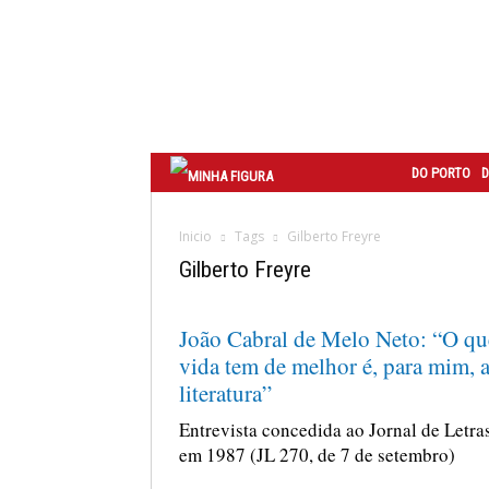
Correio
do
Porto
DO PORTO
D
Inicio
Tags
Gilberto Freyre
Gilberto Freyre
João Cabral de Melo Neto: “O qu
vida tem de melhor é, para mim, 
literatura”
Entrevista concedida ao Jornal de Letra
em 1987 (JL 270, de 7 de setembro)