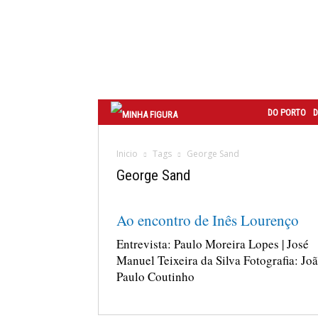
Correio
do
Porto
DO PORTO
D
Inicio
Tags
George Sand
George Sand
Ao encontro de Inês Lourenço
Entrevista: Paulo Moreira Lopes | José
Manuel Teixeira da Silva Fotografia: Jo
Paulo Coutinho