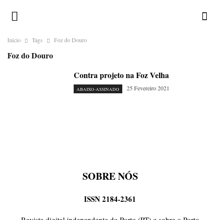
Inicio
Tags
Foz do Douro
Foz do Douro
Contra projeto na Foz Velha
25 Fevereiro 2021
ABAIXO-ASSINADO
SOBRE NÓS
ISSN 2184-2361
Revista digital independente do Porto (PT) e sobre o Porto