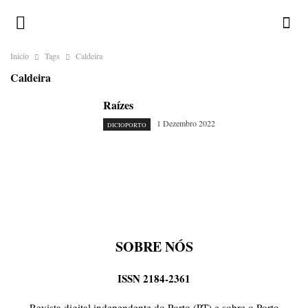
Inicio
Tags
Caldeira
Caldeira
Raízes
1 Dezembro 2022
DICIOPORTO
SOBRE NÓS
ISSN 2184-2361
Revista digital independente do Porto (PT) e sobre o Porto