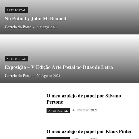
ONDAS CURTAS
PALAVRAS VIVAS
PALAVRAS VIVAS DESTAQUE
PAPEL-PENSANTE
PEDRO E O LOBO
PEQUENO LIVRO DO TEMPO
ARTE POSTAL
No Putin by John M. Bennett
POEMÁRIO
POESIA VISUAL
PORTO ANIMADO
PORTOFÓLIO
Correio do Porto
PRIORITÁRIO
-
6 Março 2022
RETÂNGULO
RUA DA ESTRADA
SEM CATEGORIA
TABULETA DIGITAL
TEMPORÁRIO
TOPOGRAFIAS
TYPO
VAI NO BATALHA
VÍDEOS
ARTE POSTAL
Exposição – V Edição Arte Postal no Duas de Letra
Correio do Porto
-
20 Agosto 2021
O meu azulejo de papel por Silvano
Pertone
4 Fevereiro 2021
ARTE POSTAL
O meu azulejo de papel por Klaus Pinter