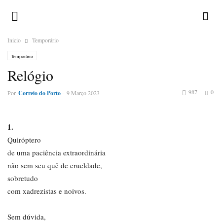
Inicio
Temporário
Temporário
Relógio
987
0
Por
Correio do Porto
-
9 Março 2023
1.
Quiróptero
de uma paciência extraordinária
não sem seu quê de crueldade,
sobretudo
com xadrezistas e noivos.
Sem dúvida,