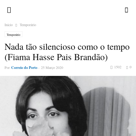
Inicio
Temporário
Temporário
Nada tão silencioso como o tempo
(Fiama Hasse Pais Brandão)
1502
0
Por
Correio do Porto
-
25 Março 2020