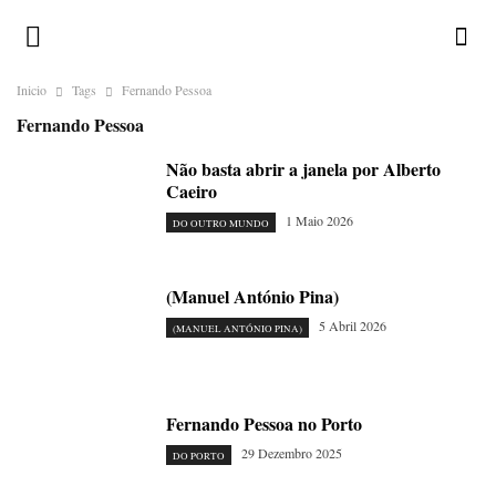
Inicio
Tags
Fernando Pessoa
Fernando Pessoa
Não basta abrir a janela por Alberto
Caeiro
1 Maio 2026
DO OUTRO MUNDO
(Manuel António Pina)
5 Abril 2026
(MANUEL ANTÓNIO PINA)
Fernando Pessoa no Porto
29 Dezembro 2025
DO PORTO