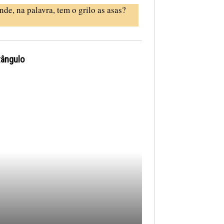
nde, na palavra, tem o grilo as asas?
tângulo