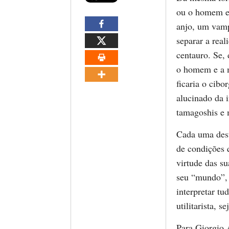
ou o homem e 
anjo, um vamp
separar a rea
centauro. Se, 
o homem e a m
ficaria o cibo
alucinado da 
tamagoshis e 
Cada uma dest
de condições 
virtude das su
seu “mundo”, 
interpretar t
utilitarista, 
Para Giorgio 