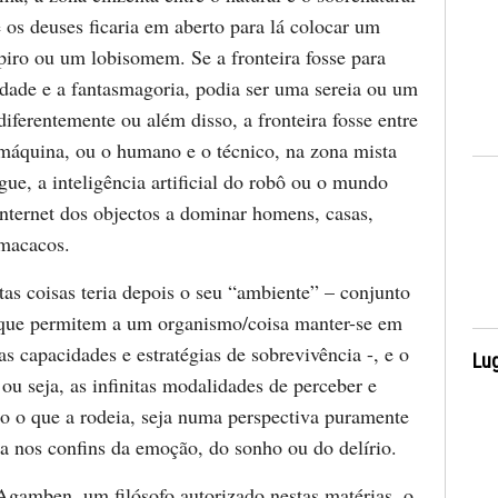
os deuses ficaria em aberto para lá colocar um
iro ou um lobisomem. Se a fronteira fosse para
lidade e a fantasmagoria, podia ser uma sereia ou um
diferentemente ou além disso, a fronteira fosse entre
áquina, ou o humano e o técnico, na zona mista
rgue, a inteligência artificial do robô ou o mundo
internet dos objectos a dominar homens, casas,
macacos.
as coisas teria depois o seu “ambiente” – conjunto
que permitem a um organismo/coisa manter-se em
as capacidades e estratégias de sobrevivência -, e o
Lug
ou seja, as infinitas modalidades de perceber e
udo o que a rodeia, seja numa perspectiva puramente
seja nos confins da emoção, do sonho ou do delírio.
Agamben, um filósofo autorizado nestas matérias, o