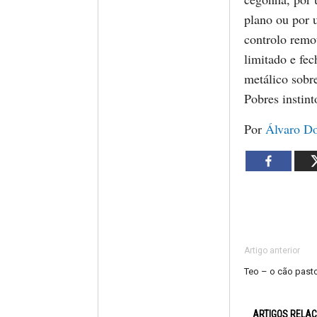
plano ou por
controlo remo
limitado e fe
metálico sobr
Pobres instint
Por
Álvaro D
Artigo anterior
Teo – o cão pasto
ARTIGOS RELA