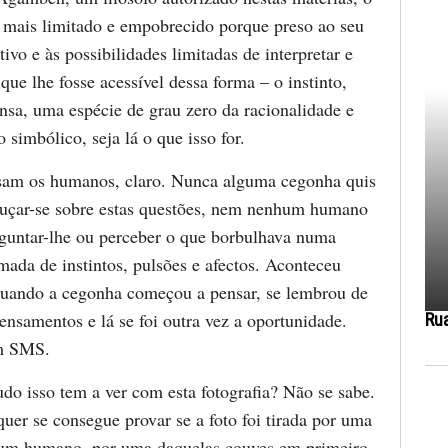
a mais limitado e empobrecido porque preso ao seu
vo e às possibilidades limitadas de interpretar e
 que lhe fosse acessível dessa forma – o instinto,
nsa, uma espécie de grau zero da racionalidade e
simbólico, seja lá o que isso for.
sam os humanos, claro. Nunca alguma cegonha quis
uçar-se sobre estas questões, nem nenhum humano
guntar-lhe ou perceber o que borbulhava numa
ada de instintos, pulsões e afectos. Aconteceu
uando a cegonha começou a pensar, se lembrou de
ensamentos e lá se foi outra vez a oportunidade.
Ru
m SMS.
do isso tem a ver com esta fotografia? Não se sabe.
uer se consegue provar se a foto foi tirada por uma
 um humano, por uma daquelas couves em primeiro