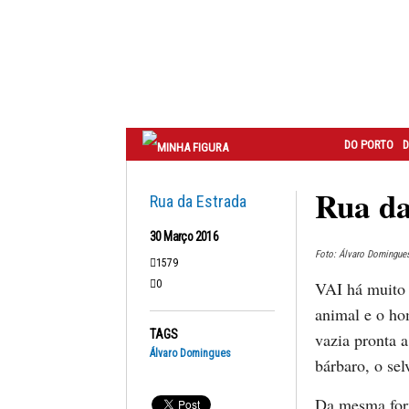
Correio
do
Porto
DO PORTO
D
Rua da
Rua da Estrada
30 Março 2016
Foto: Álvaro Domingue
1579
0
VAI há muito t
animal e o ho
TAGS
vazia pronta a
Álvaro Domingues
bárbaro, o se
Da mesma form