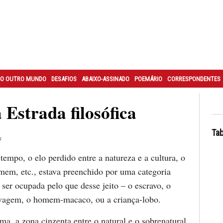
O OUTRO MUNDO
DESAFIOS
ABAIXO-ASSINADO
POEMÁRIO
CORRESPONDENTES
 Estrada filosófica
Tab
s
empo, o elo perdido entre a natureza e a cultura, o
mem, etc., estava preenchido por uma categoria
 ser ocupada pelo que desse jeito – o escravo, o
lvagem, o homem-macaco, ou a criança-lobo.
a, a zona cinzenta entre o natural e o sobrenatural