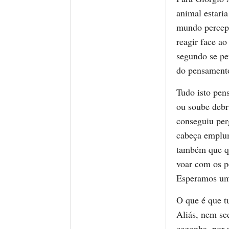
animal estari
mundo percepti
reagir face ao
segundo se pe
do pensamento 
Tudo isto pen
ou soube debr
conseguiu per
cabeça emplum
também que q
voar com os p
Esperamos u
O que é que tu
Aliás, nem seq
cegonha, por