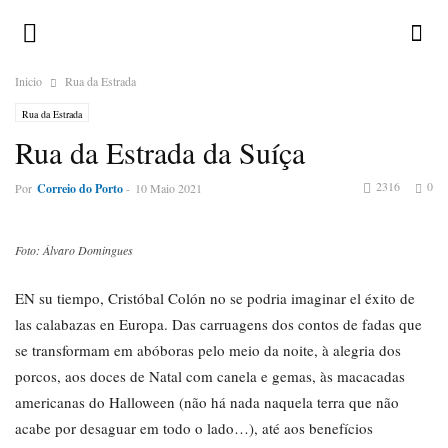
Inicio
Rua da Estrada
Rua da Estrada
Rua da Estrada da Suíça
2316
0
Por
Correio do Porto
-
10 Maio 2021
Foto: Álvaro Domingues
EN su tiempo, Cristóbal Colón no se podria imaginar el éxito de
las calabazas en Europa. Das carruagens dos contos de fadas que
se transformam em abóboras pelo meio da noite, à alegria dos
porcos, aos doces de Natal com canela e gemas, às macacadas
americanas do Halloween (não há nada naquela terra que não
acabe por desaguar em todo o lado…), até aos benefícios