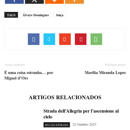
TAGS
Álvaro Domingues
Suiça
Artigo anterior
Próximo artigo
É uma coisa estranha… por
Marília Miranda Lopes
Miguel d’Ors
ARTIGOS RELACIONADOS
Strada dell’Allegria per l’ascensione al
cielo
22 Outubro 2023
RUA DA ESTRADA