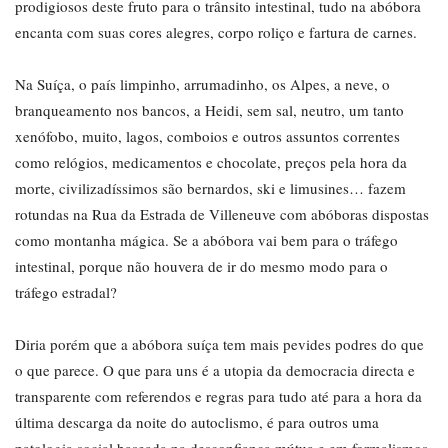
prodigiosos deste fruto para o trânsito intestinal, tudo na abóbora
encanta com suas cores alegres, corpo roliço e fartura de carnes.
Na Suíça, o país limpinho, arrumadinho, os Alpes, a neve, o
branqueamento nos bancos, a Heidi, sem sal, neutro, um tanto
xenófobo, muito, lagos, comboios e outros assuntos correntes
como relógios, medicamentos e chocolate, preços pela hora da
morte, civilizadíssimos são bernardos, ski e limusines… fazem
rotundas na Rua da Estrada de Villeneuve com abóboras dispostas
como montanha mágica. Se a abóbora vai bem para o tráfego
intestinal, porque não houvera de ir do mesmo modo para o
tráfego estradal?
Diria porém que a abóbora suíça tem mais pevides podres do que
o que parece. O que para uns é a utopia da democracia directa e
transparente com referendos e regras para tudo até para a hora da
última descarga da noite do autoclismo, é para outros uma