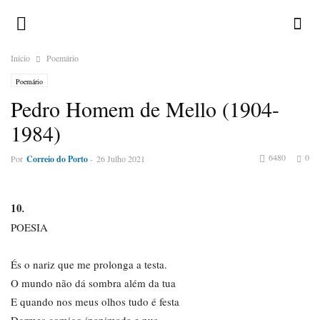
Inicio
Poemário
Poemário
Pedro Homem de Mello (1904-
1984)
6480
0
Por
Correio do Porto
-
26 Julho 2021
10
.
POESIA
És o nariz que me prolonga a testa.
O mundo não dá sombra além da tua
E quando nos meus olhos tudo é festa