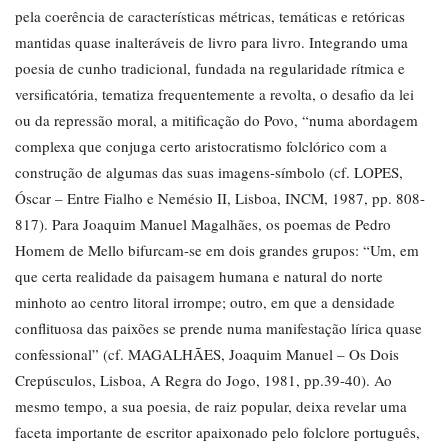
pela coerência de características métricas, temáticas e retóricas
mantidas quase inalteráveis de livro para livro. Integrando uma
poesia de cunho tradicional, fundada na regularidade rítmica e
versificatória, tematiza frequentemente a revolta, o desafio da lei
ou da repressão moral, a mitificação do Povo, “numa abordagem
complexa que conjuga certo aristocratismo folclórico com a
construção de algumas das suas imagens-símbolo (cf. LOPES,
Óscar – Entre Fialho e Nemésio II, Lisboa, INCM, 1987, pp. 808-
817). Para Joaquim Manuel Magalhães, os poemas de Pedro
Homem de Mello bifurcam-se em dois grandes grupos: “Um, em
que certa realidade da paisagem humana e natural do norte
minhoto ao centro litoral irrompe; outro, em que a densidade
conflituosa das paixões se prende numa manifestação lírica quase
confessional” (cf. MAGALHÃES, Joaquim Manuel – Os Dois
Crepúsculos, Lisboa, A Regra do Jogo, 1981, pp.39-40). Ao
mesmo tempo, a sua poesia, de raiz popular, deixa revelar uma
faceta importante de escritor apaixonado pelo folclore português,