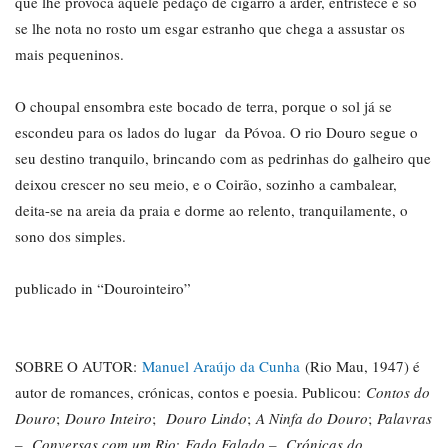
que lhe provoca aquele pedaço de cigarro a arder, entristece e só
se lhe nota no rosto um esgar estranho que chega a assustar os
mais pequeninos.
O choupal ensombra este bocado de terra, porque o sol já se
escondeu para os lados do lugar da Póvoa. O rio Douro segue o
seu destino tranquilo, brincando com as pedrinhas do galheiro que
deixou crescer no seu meio, e o Coirão, sozinho a cambalear,
deita-se na areia da praia e dorme ao relento, tranquilamente, o
sono dos simples.
publicado in “Dourointeiro”
SOBRE O AUTOR:
Manuel Araújo da Cunha
(Rio Mau, 1947) é
autor de romances, crónicas, contos e poesia. Publicou:
Contos do
Douro
;
Douro Inteiro
;
Douro Lindo
;
A Ninfa do Douro
;
Palavras
– Conversas com um Rio
;
Fado Falado – Crónicas do