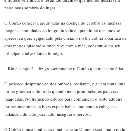
enfurece-se e inicia o resumido discurso que melhor descreve a
parte mais sombria do lugar.
O Coirão conserva arquivadas na doença do cérebro as imensas
mágoas acumuladas ao longo da vida e, quando há uns anos se
apercebeu que, agigantado pela cheia, o rio lhe cobria a barraca de
dois metros quadrados onde vive com a mãe, constitui-o no seu
principal e talvez único inimigo:
– Rio é sangue! – diz grosseiramente o Coirão que mal sabe falar.
O pescoço desprende-se dos ombros, oscilante, e a cara toma uma
forma grotesca e dolorida quando tenta pronunciar as palavras
magoadas. No tremendo esforço para comunicar, o rosto adquire
formas medonhas, a boca expele babas, enquanto a cabeça se
balanceia de lado para lado, insegura e nervosa.
O Coirão nunca conheceu o pai, sabe-se lá quem será. Tanto pode