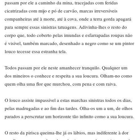
passam por ele a caminho da mina, tracejadas com feridas
cicatrizadas com mijo e pó de carvão, marcas irreversíveis
companheiras até à morte, até à cova, onde a terra gorda apagará
para sempre essas sinistras tatuagens. Adivinha-lhes o resto do
corpo que, todo coberto pelas imundas e esfarrapadas roupas não
é visível, também marcado, desenhado a negro como se um pintor
louco tecesse essa estranha tela.
Todos passam por ele neste amanhecer tranquilo. Qualquer um
dos mineiros o conhece e respeita a sua loucura. Olham-no como
quem olha uma flor que murchou, com pena e com raiva.
O louco assiste impassível a estas marchas sinistras todos os dias,
pelas madrugadas e ao fim das tardes. Olha-os um a um, de olhos
parados a perscrutar um horizonte tão infinito como a sua loucura.
O resto da pirisca queima-lhe já os lábios, mas indiferente à dor