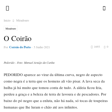
Inicio
Miradouro
Miradouro
O Coirão
1693
0
Por
Correio do Porto
-
5 Junho 2021
Pedorido - Foto: Manuel Araújo da Cunha
PEDORIDO aparece ao virar da última curva, negro de aspecto
como negra é a terra que os homens ali vão pisar. A lava seca da
hulha já há muito que tomou conta de tudo. A aldeia ficou feia,
perdeu a graça e a beleza de terra de lavoura e de pescadores. Por
baixo do pó negro que a enluta, não há nada, só tocas de toupeiras
humanas que lhe luram o chão até aos infinitos.