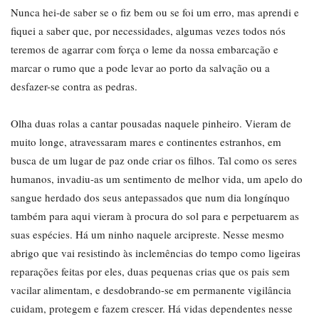
Nunca hei-de saber se o fiz bem ou se foi um erro, mas aprendi e
fiquei a saber que, por necessidades, algumas vezes todos nós
teremos de agarrar com força o leme da nossa embarcação e
marcar o rumo que a pode levar ao porto da salvação ou a
desfazer-se contra as pedras.
Olha duas rolas a cantar pousadas naquele pinheiro. Vieram de
muito longe, atravessaram mares e continentes estranhos, em
busca de um lugar de paz onde criar os filhos. Tal como os seres
humanos, invadiu-as um sentimento de melhor vida, um apelo do
sangue herdado dos seus antepassados que num dia longínquo
também para aqui vieram à procura do sol para e perpetuarem as
suas espécies. Há um ninho naquele arcipreste. Nesse mesmo
abrigo que vai resistindo às inclemências do tempo como ligeiras
reparações feitas por eles, duas pequenas crias que os pais sem
vacilar alimentam, e desdobrando-se em permanente vigilância
cuidam, protegem e fazem crescer. Há vidas dependentes nesse