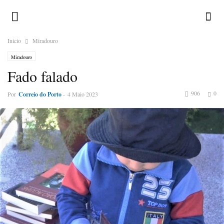
Inicio
Miradouro
Miradouro
Fado falado
906
0
Por
Correio do Porto
-
4 Maio 2023