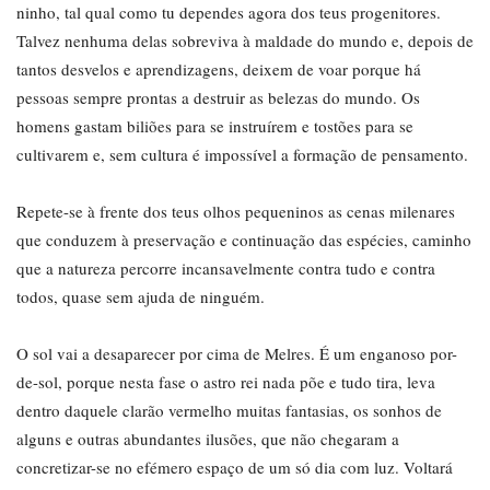
ninho, tal qual como tu dependes agora dos teus progenitores.
Talvez nenhuma delas sobreviva à maldade do mundo e, depois de
tantos desvelos e aprendizagens, deixem de voar porque há
pessoas sempre prontas a destruir as belezas do mundo. Os
homens gastam biliões para se instruírem e tostões para se
cultivarem e, sem cultura é impossível a formação de pensamento.
Repete-se à frente dos teus olhos pequeninos as cenas milenares
que conduzem à preservação e continuação das espécies, caminho
que a natureza percorre incansavelmente contra tudo e contra
todos, quase sem ajuda de ninguém.
O sol vai a desaparecer por cima de Melres. É um enganoso por-
de-sol, porque nesta fase o astro rei nada põe e tudo tira, leva
dentro daquele clarão vermelho muitas fantasias, os sonhos de
alguns e outras abundantes ilusões, que não chegaram a
concretizar-se no efémero espaço de um só dia com luz. Voltará