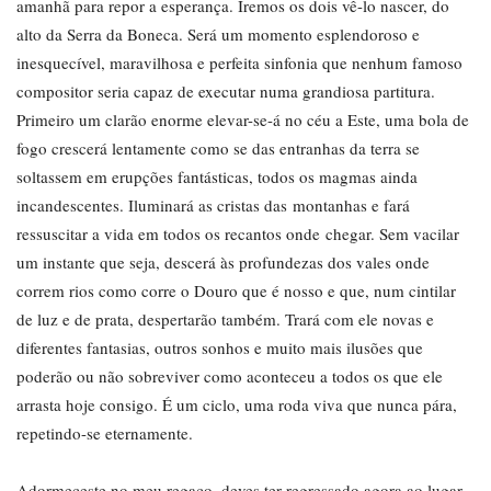
amanhã para repor a esperança. Iremos os dois vê-lo nascer, do
alto da Serra da Boneca. Será um momento esplendoroso e
inesquecível, maravilhosa e perfeita sinfonia que nenhum famoso
compositor seria capaz de executar numa grandiosa partitura.
Primeiro um clarão enorme elevar-se-á no céu a Este, uma bola de
fogo crescerá lentamente como se das entranhas da terra se
soltassem em erupções fantásticas, todos os magmas ainda
incandescentes. Iluminará as cristas das montanhas e fará
ressuscitar a vida em todos os recantos onde chegar. Sem vacilar
um instante que seja, descerá às profundezas dos vales onde
correm rios como corre o Douro que é nosso e que, num cintilar
de luz e de prata, despertarão também. Trará com ele novas e
diferentes fantasias, outros sonhos e muito mais ilusões que
poderão ou não sobreviver como aconteceu a todos os que ele
arrasta hoje consigo. É um ciclo, uma roda viva que nunca pára,
repetindo-se eternamente.
Adormeceste no meu regaço, deves ter regressado agora ao lugar