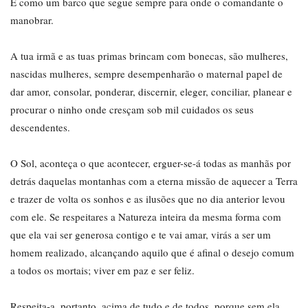
É como um barco que segue sempre para onde o comandante o
manobrar.
A tua irmã e as tuas primas brincam com bonecas, são mulheres,
nascidas mulheres, sempre desempenharão o maternal papel de
dar amor, consolar, ponderar, discernir, eleger, conciliar, planear e
procurar o ninho onde cresçam sob mil cuidados os seus
descendentes.
O Sol, aconteça o que acontecer, erguer-se-á todas as manhãs por
detrás daquelas montanhas com a eterna missão de aquecer a Terra
e trazer de volta os sonhos e as ilusões que no dia anterior levou
com ele. Se respeitares a Natureza inteira da mesma forma com
que ela vai ser generosa contigo e te vai amar, virás a ser um
homem realizado, alcançando aquilo que é afinal o desejo comum
a todos os mortais; viver em paz e ser feliz.
Respeita-a, portanto, acima de tudo e de todos, porque sem ela