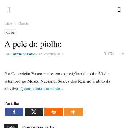
Inicio
Galeria
Galeria
A pele do piolho
1726
0
Por
Correio do Porto
-
12 Setembro 2016
Por Conceição Vasconcelos em exposição até ao dia 30 de
setembro no Museu Nacional Soares dos Reis no âmbito da
coletiva:
Quem conta um conto…
Partilha
TAGS
Conceição Vasconcelos