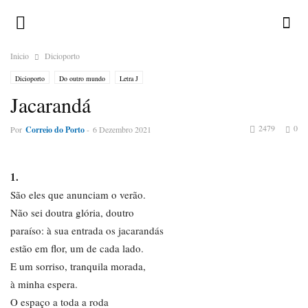
Inicio
Dicioporto
Dicioporto
Do outro mundo
Letra J
Jacarandá
2479
0
Por
Correio do Porto
-
6 Dezembro 2021
1.
São eles que anunciam o verão.
Não sei doutra glória, doutro
paraíso: à sua entrada os jacarandás
estão em flor, um de cada lado.
E um sorriso, tranquila morada,
à minha espera.
O espaço a toda a roda