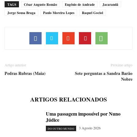
TAGS
César Augusto Romão
Eugénio de Andrade
Jacarandá
Jorge Sousa Braga
Paulo Moreira Lopes
Raquel Gociol
Artigo anterior
Próximo artigo
Pedras Rubras (Maia)
Sete perguntas a Sandra Barão
Nobre
ARTIGOS RELACIONADOS
Uma passagem impossível por Nuno
Júdice
3 Agosto 2026
DO OUTRO MUNDO