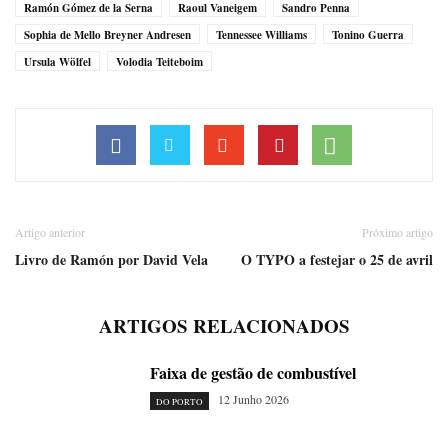
Ramón Gómez de la Serna
Raoul Vaneigem
Sandro Penna
Sophia de Mello Breyner Andresen
Tennessee Williams
Tonino Guerra
Ursula Wölfel
Volodia Teiteboim
Artigo anterior
Próximo artigo
Livro de Ramón por David Vela
O TYPO a festejar o 25 de avril
ARTIGOS RELACIONADOS
Faixa de gestão de combustível
12 Junho 2026
DO PORTO