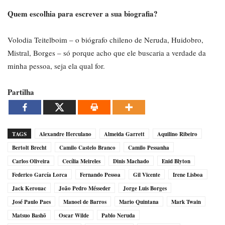
Quem escolhia para escrever a sua biografia?
Volodia Teitelboim – o biógrafo chileno de Neruda, Huidobro,
Mistral, Borges – só porque acho que ele buscaria a verdade da
minha pessoa, seja ela qual for.
Partilha
TAGS
Alexandre Herculano
Almeida Garrett
Aquilino Ribeiro
Bertolt Brecht
Camilo Castelo Branco
Camilo Pessanha
Carlos Oliveira
Cecília Meireles
Dinis Machado
Enid Blyton
Federico García Lorca
Fernando Pessoa
Gil Vicente
Irene Lisboa
Jack Kerouac
João Pedro Mésseder
Jorge Luis Borges
José Paulo Paes
Manoel de Barros
Mario Quintana
Mark Twain
Matsuo Bashō
Oscar Wilde
Pablo Neruda