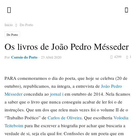
Inicio
Do Porto
Do Porto
Os livros de João Pedro Mésseder
4299
1
Por
Correio do Porto
-
23 Abril 2020
PARA comemorarmos o dia do poeta, que hoje se celebra (20 de
outubro), republicamos, na íntegra, a entrevista de
João Pedro
Mésseder
concedida ao
jornal i
em outubro de 2014. Nela ficamos
a saber que o livro que nunca conseguiu acabar de ler foi o de
instruções. Que um dos que releu mais vezes foi o volume II de o
“Trabalho Poético” de
Carlos de Oliveira
. Que escolheria
Volodia
Teiteboim
para lhe escrever a biografia por achar que buscaria a
verdade de si, seja ela qual for. Confissões de um poeta que em