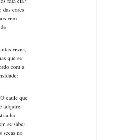
os fala ela?
; das cores
 nos vem
 de
itas vezes,
mas que se
cordo com a
nsidade:
 O caule que
e adquire
stranha
sem se saber
s secas no