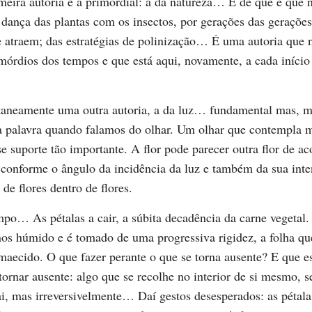
meira autoria é a primordial: a da natureza… E de que é que n
dança das plantas com os insectos, por gerações das gerações
 atraem; das estratégias de polinização… É uma autoria que
mórdios dos tempos e que está aqui, novamente, a cada início
taneamente uma outra autoria, a da luz… fundamental mas, mu
 a palavra quando falamos do olhar. Um olhar que contempla 
e suporte tão importante. A flor pode parecer outra flor de a
 conforme o ângulo da incidência da luz e também da sua inte
 de flores dentro de flores.
po… As pétalas a cair, a súbita decadência da carne vegetal.
os húmido e é tomado de uma progressiva rigidez, a folha qu
aecido. O que fazer perante o que se torna ausente? E que e
tornar ausente: algo que se recolhe no interior de si mesmo, 
i, mas irreversivelmente… Daí gestos desesperados: as pétala