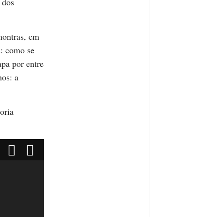
 dos
 montras, em
s: como se
apa por entre
mos: a
oria