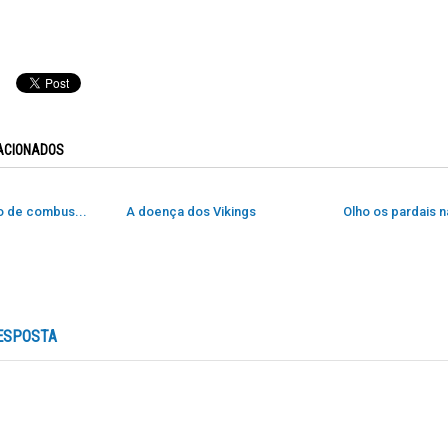
ACIONADOS
o de combus...
A doença dos Vikings
Olho os pardais na
ESPOSTA