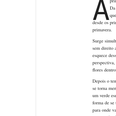
A
pri
Da 
que
desde os pri
primavera.
Surge simul
sem direito
esquece dess
perspectiva,
flores dentro
Depois o tem
se torna men
um verde esm
forma de se 
para onde va