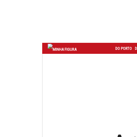
Correio
do
Porto
DO PORTO
D