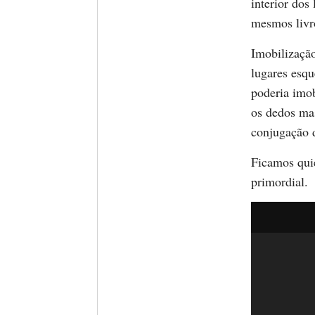
interior dos
mesmos livr
Imobilização
lugares esqu
poderia imob
os dedos ma
conjugação d
Ficamos quie
primordial.