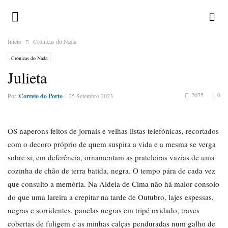
Inicio
Crónicas do Nada
Crónicas do Nada
Julieta
2075
0
Por
Correio do Porto
-
25 Setembro 2023
OS naperons feitos de jornais e velhas listas telefónicas, recortados
com o decoro próprio de quem suspira a vida e a mesma se verga
sobre si, em deferência, ornamentam as prateleiras vazias de uma
cozinha de chão de terra batida, negra. O tempo pára de cada vez
que consulto a memória. Na Aldeia de Cima não há maior consolo
do que uma lareira a crepitar na tarde de Outubro, lajes espessas,
negras e sorridentes, panelas negras em tripé oxidado, traves
cobertas de fuligem e as minhas calças penduradas num galho de