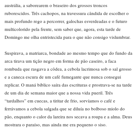
austrália, a saborearem o braseiro dos grossos troncos
ruborescidos. Três cachopos, na travessura cândida de escolher o
mais profundo rego a percorrer, galochas esverdeadas e o futuro
multicolorido pela frente, sem saber que, agora, esta tarde de
Domingo me olha entristecida para o que não consigo vislumbrar.
Suspirava, a matriarca, bondade ao mesmo tempo que do fundo da
arca tirava um tição negro em forma de pão caseiro, a faca
rombuda que rasgava a côdea, a cebola lacrimosa sob o sal grosso
e a caneca escura de um café fumegante que nunca consegui
replicar. O maná bíblico saíra das escrituras e prostrava-se na tarde
de um dia de semana maior que a nossa vida pueril. Três
“tardalhos” em cuecas, a tiritar de frio, sorvíamos o café e
ferrávamos a cebola salgada que se diluía no bolboso miolo do
pão, enquanto o calor da lareira nos secava a roupa e a alma. Deus
mostrara o paraíso, mas ainda me era pequeno o siso.