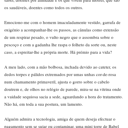
saber, doentes por afinidade e os que vivem para morrer, que são
os saudáveis, doentes como todos os outros.
Emociono-me com o homem imaculadamente vestido, garrafa de
oxigénio a acompanhar-lhe os passos, as cânulas como extensão
de um respirar pesado, o vulto negro que o assombra sobre o
pescoço e com a gadanha lhe raspa o folheto da sorte ou, neste
caso, a espreitar-lhe a própria morte. Há prémio para a vida?
A meu lado, com a mão bolbosa, inchada devido ao cateter, os
dedos torpes e pálidos extremados por umas unhas cor-de-rosa
num chamamento primaveril, ajusta o gorro sobre o cabelo
doutrem e, de olhos no relógio de parede, mira-se na vitrina onde
a vaidade sequiosa sacia a sede, aguardando a hora do tratamento.
Não há, em toda a sua postura, um lamento.
Alguém admira a tecnologia, amiga de quem deseja efectuar o
pagamento sem se sujar ou contaminar, uma mini torre de Babel