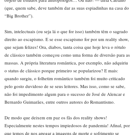
objeto de estudos para antropólogos… Ou não! ― diria Caetano
(que, quem sabe, deve também dar as suas espiadinhas na casa do
“Big Brother”).
Sim, intelectuais (ou seja lá o que for isso) também têm o sagrado
direito ao escapismo. E se esse escapismo for por um reality show,
que sejam felizes! Ora, diabos, tanta coisa que hoje leva o rótulo
de clássico também começou como uma forma de diversão para as
massas. A própria literatura romântica, por exemplo, não adquiriu
o status de clássico porque primeiro se popularizou? E mais:
quando surgiu, o folhetim romântico também foi muito criticado
pelo gosto duvidoso de se seus leitores. Mas isso, como se sabe,
não foi impedimento algum para o sucesso de José de Alencar e
Bernardo Guimarães, entre outros autores do Romantismo.
De modo que deixem em paz os fãs dos reality shows!
Especialmente nestes tempos impiedosos de pandemia! Afinal, por
que temos de nos apegar a imagens de morte e sofrimento se