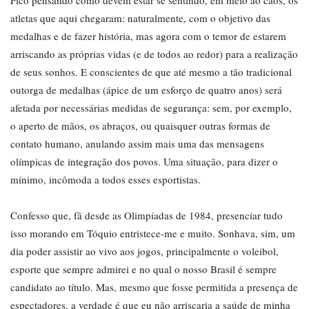
Fico pensando como devem estar se sentindo, em meio ao caos, os
atletas que aqui chegaram: naturalmente, com o objetivo das
medalhas e de fazer história, mas agora com o temor de estarem
arriscando as próprias vidas (e de todos ao redor) para a realização
de seus sonhos. E conscientes de que até mesmo a tão tradicional
outorga de medalhas (ápice de um esforço de quatro anos) será
afetada por necessárias medidas de segurança: sem, por exemplo,
o aperto de mãos, os abraços, ou quaisquer outras formas de
contato humano, anulando assim mais uma das mensagens
olímpicas de integração dos povos. Uma situação, para dizer o
mínimo, incômoda a todos esses esportistas.
Confesso que, fã desde as Olimpíadas de 1984, presenciar tudo
isso morando em Tóquio entristece-me e muito. Sonhava, sim, um
dia poder assistir ao vivo aos jogos, principalmente o voleibol,
esporte que sempre admirei e no qual o nosso Brasil é sempre
candidato ao título. Mas, mesmo que fosse permitida a presença de
espectadores, a verdade é que eu não arriscaria a saúde de minha