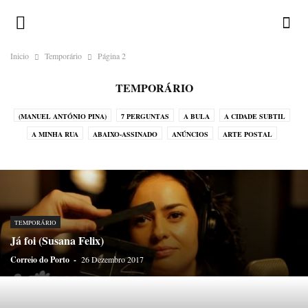
Inicio
Temporário
Página 2
TEMPORÁRIO
(MANUEL ANTÓNIO PINA)
7 PERGUNTAS
A BULA
A CIDADE SUBTIL
A MINHA RUA
ABAIXO-ASSINADO
ANÚNCIOS
ARTE POSTAL
CALENDÁRIO ILUSTRADO
CHAMA-LHE BRUXO!
CORRESPONDENTES
CRÓNICAS DO ATLÂNTICO
CRÓNICAS DO JAPÃO
CRÓNICAS DO NADA
DESAFIOS
DEVOCIONÁRIO DA TERRA
DICIOPORTO
DO OUTRO MUNDO
DO PORTO
ENIGMATÓGRAFO
ERRATA
TEMPORÁRIO
GALERIA
GREGUERÍAS
HISTÓRIAS EM POSTAIS
Já foi (Susana Felix)
HISTÓRIAS SEM INTERESSE
HOMO ONOMATOPAICO
Correio do Porto
-
26 Dezembro 2017
HUMORO SAPIENS
LEGENDAS
LUGAR DE ESTILO
LUGARES-COMUNS
MÉDIA
MENU
MIRADOURO
NA PELE DO LOBO
O HOMEM DO SACO DE CABEDAL
OBITUÁRIO