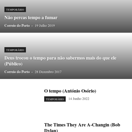
ONDAS CURTAS
PALAVRAS VIVAS
PALAVRAS VIVAS DESTAQUE
PAPEL-PENSANTE
PEDRO E O LOBO
PEQUENO LIVRO DO TEMPO
TEMPORÁRIO
Não percas tempo a fumar
POEMÁRIO
POESIA VISUAL
PORTO ANIMADO
PORTOFÓLIO
Correio do Porto
PRIORITÁRIO
-
19 Julho 2019
RETÂNGULO
RUA DA ESTRADA
SEM CATEGORIA
TABULETA DIGITAL
TEMPORÁRIO
TOPOGRAFIAS
TYPO
VAI NO BATALHA
VÍDEOS
TEMPORÁRIO
Deus trocou o tempo para não sabermos mais do que ele
(Público)
Correio do Porto
-
28 Dezembro 2017
O tempo (António Osório)
14 Junho 2022
TEMPORÁRIO
The Times They Are A-Changin (Bob
Dylan)