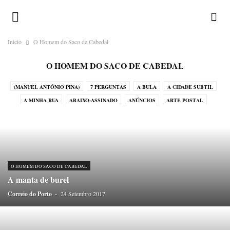
Inicio
O Homem do Saco de Cabedal
O HOMEM DO SACO DE CABEDAL
(MANUEL ANTÓNIO PINA)
7 PERGUNTAS
A BULA
A CIDADE SUBTIL
A MINHA RUA
ABAIXO-ASSINADO
ANÚNCIOS
ARTE POSTAL
CALENDÁRIO ILUSTRADO
CHAMA-LHE BRUXO!
CORRESPONDENTES
CRÓNICAS DO ATLÂNTICO
CRÓNICAS DO JAPÃO
CRÓNICAS DO NADA
DESAFIOS
DEVOCIONÁRIO DA TERRA
DICIOPORTO
DO OUTRO MUNDO
DO PORTO
ENIGMATÓGRAFO
ERRATA
O HOMEM DO SACO DE CABEDAL
GALERIA
GREGUERÍAS
HISTÓRIAS EM POSTAIS
A manta de burel
HISTÓRIAS SEM INTERESSE
HOMO ONOMATOPAICO
Correio do Porto
-
24 Setembro 2017
HUMORO SAPIENS
LEGENDAS
LUGAR DE ESTILO
LUGARES-COMUNS
MÉDIA
MENU
MIRADOURO
NA PELE DO LOBO
O HOMEM DO SACO DE CABEDAL
OBITUÁRIO