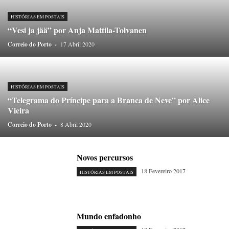
ONDAS CURTAS
PALAVRAS VIVAS
PALAVRAS VIVAS DESTAQUE
PAPEL-PENSANTE
PEDRO E O LOBO
PEQUENO LIVRO DO TEMPO
HISTÓRIAS EM POSTAIS
“Vesi ja jää” por Anja Mattila-Tolvanen
POEMÁRIO
POESIA VISUAL
PORTO ANIMADO
PORTOFÓLIO
Correio do Porto
PRIORITÁRIO
-
17 Abril 2020
RETÂNGULO
RUA DA ESTRADA
SEM CATEGORIA
TABULETA DIGITAL
TEMPORÁRIO
TOPOGRAFIAS
TYPO
VAI NO BATALHA
VÍDEOS
HISTÓRIAS EM POSTAIS
“Telegrama do Príncipe para a Branca de Neve” por Alice
Vieira
Correio do Porto
-
8 Abril 2020
Novos percursos
18 Fevereiro 2017
HISTÓRIAS EM POSTAIS
Mundo enfadonho