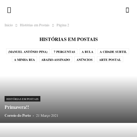
Inicio
Histórias em Postais
Página 2
HISTÓRIAS EM POSTAIS
(MANUEL ANTÓNIO PINA)
7 PERGUNTAS
A BULA
A CIDADE SUBTIL
A MINHA RUA
ABAIXO-ASSINADO
ANÚNCIOS
ARTE POSTAL
CALENDÁRIO ILUSTRADO
CHAMA-LHE BRUXO!
CORRESPONDENTES
CRÓNICAS DO ATLÂNTICO
CRÓNICAS DO JAPÃO
CRÓNICAS DO NADA
DESAFIOS
DEVOCIONÁRIO DA TERRA
DICIOPORTO
DO OUTRO MUNDO
DO PORTO
ENIGMATÓGRAFO
ERRATA
HISTÓRIAS EM POSTAIS
GALERIA
GREGUERÍAS
HISTÓRIAS EM POSTAIS
Primavera!!
HISTÓRIAS SEM INTERESSE
HOMO ONOMATOPAICO
Correio do Porto
-
21 Março 2021
HUMORO SAPIENS
LEGENDAS
LUGAR DE ESTILO
LUGARES-COMUNS
MÉDIA
MENU
MIRADOURO
NA PELE DO LOBO
O HOMEM DO SACO DE CABEDAL
OBITUÁRIO