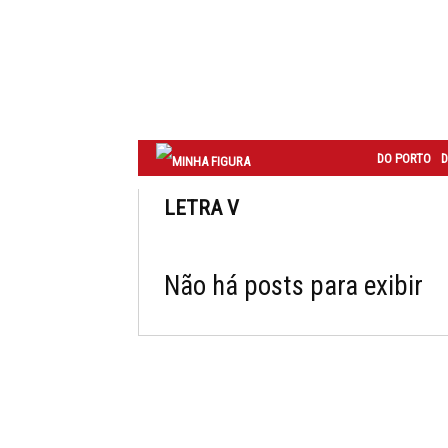
Correio
do
Porto
DO PORTO
D
LETRA V
Não há posts para exibir