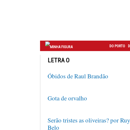
Correio
do
Porto
DO PORTO
D
LETRA O
Óbidos de Raul Brandão
Gota de orvalho
Serão tristes as oliveiras? por Ru
Belo