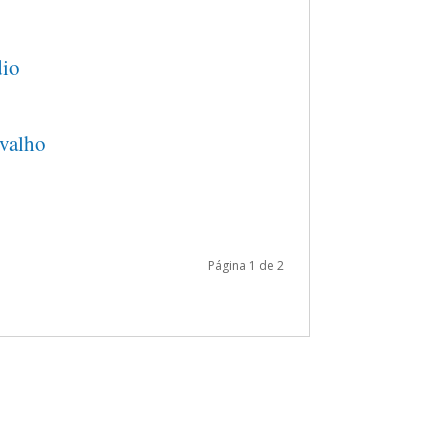
io
valho
Página 1 de 2