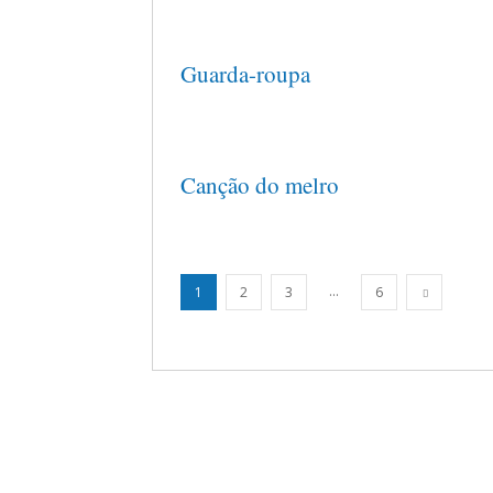
Guarda-roupa
Canção do melro
...
1
2
3
6