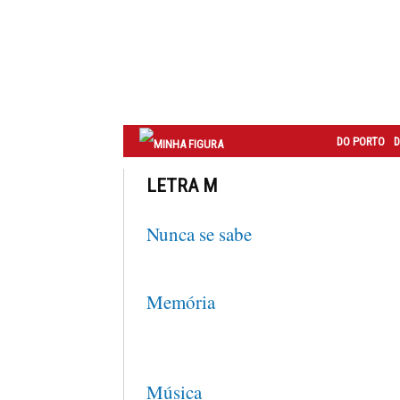
Correio
do
Porto
DO PORTO
D
LETRA M
Nunca se sabe
Memória
Música