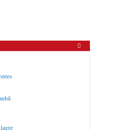
ntes
anhã
lagre