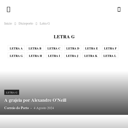
Inicio
Dicioporto
Letra G
LETRA G
LETRA A
LETRA B
LETRA C
LETRA D
LETRA E
LETRA F
LETRA G
LETRA H
LETRA I
LETRA J
LETRA K
LETRA L
LETRA M
LETRA N
LETRA O
LETRA P
LETRA Q
LETRA R
LETRA S
LETRA T
LETRA U
LETRA V
LETRA W
LETRA X
LETRA Y
LETRA Z
LETRA G
A grajeia por Alexandre O’Neill
Correio do Porto
-
4 Agosto 2024