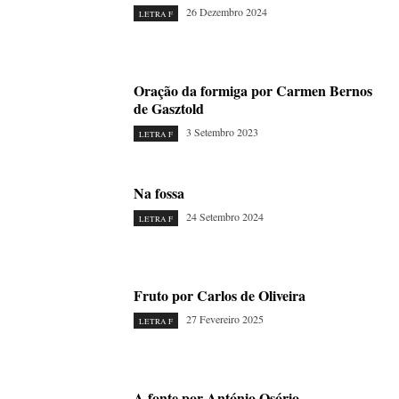
26 Dezembro 2024
LETRA F
Oração da formiga por Carmen Bernos
de Gasztold
3 Setembro 2023
LETRA F
Na fossa
24 Setembro 2024
LETRA F
Fruto por Carlos de Oliveira
27 Fevereiro 2025
LETRA F
A fonte por António Osório