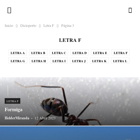
Inicio
Dicioporto
Letra F
Página 3
LETRA F
LETRA A
LETRA B
LETRA C
LETRA D
LETRA E
LETRA F
LETRA G
LETRA H
LETRA I
LETRA J
LETRA K
LETRA L
LETRA M
LETRA N
LETRA O
LETRA P
LETRA Q
LETRA R
LETRA S
LETRA T
LETRA U
LETRA V
LETRA W
LETRA X
LETRA Y
LETRA Z
LETRA F
Formiga
HelderMiranda
-
12 Abril 2023