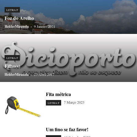
LETRA F
Foz do Arelho
HelderMiranda
-
9 Janeiro 2021
LETRA F
Filho(s)
HelderMiranda
-
23 Abril 2017
Fita métrica
7 Março 2023
LETRA F
Um fino se faz favor!