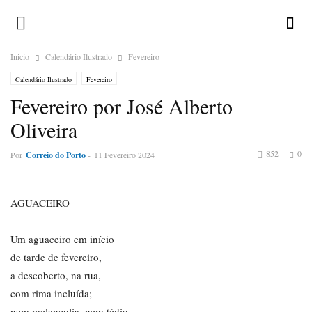
Inicio
Calendário Ilustrado
Fevereiro
Calendário Ilustrado
Fevereiro
Fevereiro por José Alberto
Oliveira
852
0
Por
Correio do Porto
-
11 Fevereiro 2024
AGUACEIRO
Um aguaceiro em início
de tarde de fevereiro,
a descoberto, na rua,
com rima incluída;
nem melancolia, nem tédio,