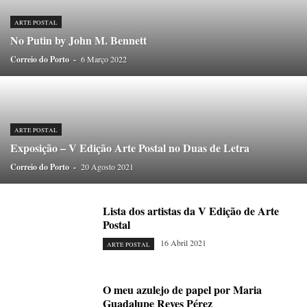
ONDAS CURTAS
PALAVRAS VIVAS
PALAVRAS VIVAS DESTAQUE
PAPEL-PENSANTE
PEDRO E O LOBO
PEQUENO LIVRO DO TEMPO
ARTE POSTAL
No Putin by John M. Bennett
POEMÁRIO
POESIA VISUAL
PORTO ANIMADO
PORTOFÓLIO
Correio do Porto
PRIORITÁRIO
-
6 Março 2022
RETÂNGULO
RUA DA ESTRADA
SEM CATEGORIA
TABULETA DIGITAL
TEMPORÁRIO
TOPOGRAFIAS
TYPO
VAI NO BATALHA
VÍDEOS
ARTE POSTAL
Exposição – V Edição Arte Postal no Duas de Letra
Correio do Porto
-
20 Agosto 2021
Lista dos artistas da V Edição de Arte
Postal
16 Abril 2021
ARTE POSTAL
O meu azulejo de papel por Maria
Guadalupe Reyes Pérez